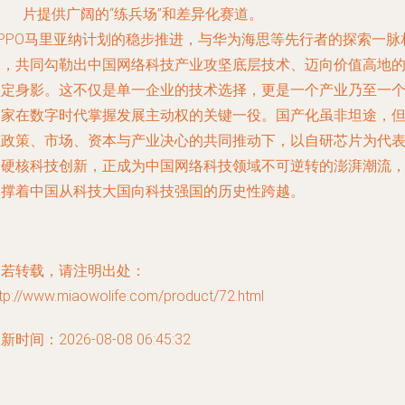
片提供广阔的“练兵场”和差异化赛道。
OPPO马里亚纳计划的稳步推进，与华为海思等先行者的探索一脉
承，共同勾勒出中国网络科技产业攻坚底层技术、迈向价值高地
坚定身影。这不仅是单一企业的技术选择，更是一个产业乃至一
国家在数字时代掌握发展主动权的关键一役。国产化虽非坦途，
在政策、市场、资本与产业决心的共同推动下，以自研芯片为代
的硬核科技创新，正成为中国网络科技领域不可逆转的澎湃潮流
支撑着中国从科技大国向科技强国的历史性跨越。
如若转载，请注明出处：
tp://www.miaowolife.com/product/72.html
新时间：2026-08-08 06:45:32