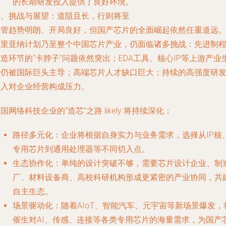
的长期研发投入提供了良好环境。
四、挑战与展望：道阻且长，行则将至
尽管趋势明朗、开局良好，但国产芯片的全面崛起依然任重道远
马里亚纳计划乃至整个中国芯片产业，仍面临诸多挑战：先进制
造环节的“卡脖子”问题依然突出；EDA工具、核心IP等上游产业
态仍被国际巨头主导；高端芯片人才缺口巨大；持续的高强度研
投入对企业经营构成压力。
国网络科技企业的“造芯”之路 likely 将持续深化：
路径多元化
：企业将根据自身实力与业务需求，选择从IP核
专用芯片到通用处理器等不同切入点。
生态协作化
：单纯的设计突破不够，需要芯片设计企业、制
厂、材料设备商、高校科研机构形成更紧密的产业协同，共
自主生态。
场景驱动化
：随着AIoT、智能汽车、元宇宙等新场景爆发，
催生对AI、传感、连接等各类专用芯片的海量需求，为国产