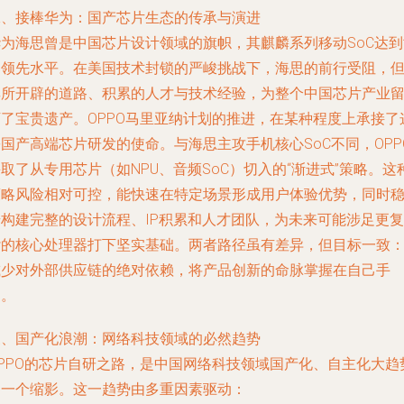
二、接棒华为：国产芯片生态的传承与演进
华为海思曾是中国芯片设计领域的旗帜，其麒麟系列移动SoC达到
界领先水平。在美国技术封锁的严峻挑战下，海思的前行受阻，
其所开辟的道路、积累的人才与技术经验，为整个中国芯片产业
下了宝贵遗产。OPPO马里亚纳计划的推进，在某种程度上承接了
国产高端芯片研发的使命。与海思主攻手机核心SoC不同，OPP
取了从专用芯片（如NPU、音频SoC）切入的“渐进式”策略。这
策略风险相对可控，能快速在特定场景形成用户体验优势，同时
步构建完整的设计流程、IP积累和人才团队，为未来可能涉足更复
杂的核心处理器打下坚实基础。两者路径虽有差异，但目标一致
减少对外部供应链的绝对依赖，将产品创新的命脉掌握在自己手
中。
三、国产化浪潮：网络科技领域的必然趋势
OPPO的芯片自研之路，是中国网络科技领域国产化、自主化大趋
的一个缩影。这一趋势由多重因素驱动：