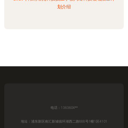
划介绍
电话：1363604**
地址：浦东新区南汇新城镇环湖西二路888号1幢1区4101