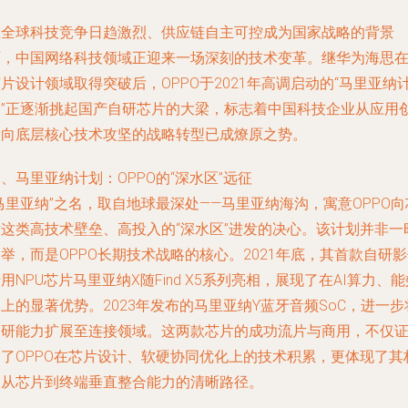
在全球科技竞争日趋激烈、供应链自主可控成为国家战略的背景
下，中国网络科技领域正迎来一场深刻的技术变革。继华为海思
片设计领域取得突破后，OPPO于2021年高调启动的“马里亚纳
划”正逐渐挑起国产自研芯片的大梁，标志着中国科技企业从应用
新向底层核心技术攻坚的战略转型已成燎原之势。
、马里亚纳计划：OPPO的“深水区”远征
马里亚纳”之名，取自地球最深处——马里亚纳海沟，寓意OPPO向
片这类高技术壁垒、高投入的“深水区”进发的决心。该计划并非一
举，而是OPPO长期技术战略的核心。2021年底，其首款自研
用NPU芯片马里亚纳X随Find X5系列亮相，展现了在AI算力、能
上的显著优势。2023年发布的马里亚纳Y蓝牙音频SoC，进一步
自研能力扩展至连接领域。这两款芯片的成功流片与商用，不仅
明了OPPO在芯片设计、软硬协同优化上的技术积累，更体现了其
建从芯片到终端垂直整合能力的清晰路径。