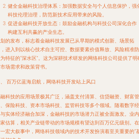
健全金融科技治理体系
：加强数据安全与个人信息保护，强
科技伦理治理，防范新技术应用带来的风险。
促进金融科技开放生态
：鼓励金融机构与科技公司深化合作
构建互利共赢的产业生态。
规划的发布，标志着金融科技发展已从早期的模式创新、场景拓
展，进入到以核心技术自主可控、数据要素价值释放、风险精准
控为特征的“深水区”。这为深耕技术研发的网络科技公司提供了明
的市场需求和政策背书。
二、 百万亿蓝海启航，网络科技开发站上风口
金融科技的应用场景极其广泛，涵盖支付清算、信贷融资、财富
理、保险科技、资本市场科技、监管科技等多个领域。随着数字
济与实体经济融合加深，金融科技的市场潜力正被全面激发。业
专家估算，相关产业链带动的市场规模有望达到百万亿元级别。
这一宏大叙事中，
网络科技领域内的技术开发
扮演着至关重要的“