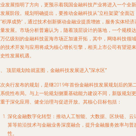
行业发展指明了方向，更预示着我国金融科技产业将进入一个全
的发展阶段。规划明确提出，要推动金融科技从“立柱架梁”全面迈
向“积厚成势”，通过技术创新驱动金融业提质增效，服务实体经济
质量发展。市场分析普遍认为，随着顶层设计的落地，一个规模
百万亿级别的金融科技蓝海市场正加速开拓，其中，网络科技领
内的技术开发与应用将成为核心增长引擎，相关上市公司有望迎
历史性发展机遇。
、 顶层规划绘就蓝图，金融科技发展进入“深水区”
此次央行发布的规划，是继2019年首份金融科技发展规划后的第
次系统性布局。与上一轮规划侧重基础能力建设不同，新版规划
侧重于深化应用、健全治理与促进开放。其核心目标包括：
深化金融数字化转型
：推动人工智能、大数据、区块链、云
算等前沿技术与金融业务深度融合，提升金融服务效率与普
性。