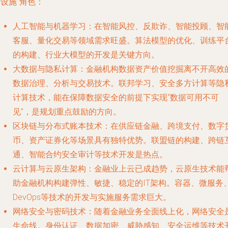
设施”角色：
人工智能与机器学习
：在智能风控、反欺诈、智能投顾、智
客服、量化交易等领域需求旺盛。算法模型的优化、训练平
的构建、行业大模型的开发是关键方向。
大数据与隐私计算
：金融机构数据资产价值挖掘离不开高效
数据治理、分析与交易技术。联邦学习、安全多方计算等隐
计算技术，能在保障数据安全的前提下实现“数据可用不可
见”，是规划重点鼓励的方向。
区块链与分布式账本技术
：在供应链金融、跨境支付、数字
币、资产证券化等场景具有独特优势。联盟链的构建、跨链
通、智能合约安全审计等技术开发是热点。
云计算与云原生架构
：金融业上云已成趋势，云原生技术能
助金融机构构建弹性、敏捷、稳定的IT架构。容器、微服务
DevOps等技术的开发与实施服务需求巨大。
网络安全与密码技术
：随着金融业务全面线上化，网络安全
生命线。身份认证、数据加密、威胁感知、安全运维等技术