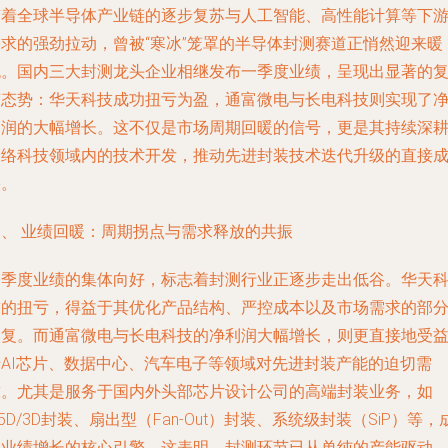
随着全球半导体产业链的逐步复苏与人工智能、高性能计算等下
需求的强劲拉动，曾被“寒冰”笼罩的半导体封测赛道正悄然迎来暖
流。国内三大封测龙头企业相继发布一季度业绩，呈现出显著的
苏态势：华天科技成功扭亏为盈，通富微电与长电科技则实现了
利润的大幅增长。这不仅是市场周期回暖的信号，更是其持续深
网络科技领域内的技术开发
，推动先进封装技术迭代升级的直接
果。
一、 业绩回暖：周期拐点与需求释放的共振
一季度业绩的集体向好，标志着封测行业正逐步走出低谷。华天
技的扭亏，得益于其优化产品结构、严控成本以及市场需求的部
恢复。而通富微电与长电科技的净利润大幅增长，则更直接地受
于AI芯片、数据中心、汽车电子等领域对先进封装产能的迫切需
求。尤其是服务于国内外头部芯片设计公司的
高端封装业务
，如
.5D/3D封装、扇出型（Fan-Out）封装、系统级封装（SiP）等，
为业绩增长的核心引擎。这表明，封测环节已从单纯的产能驱动