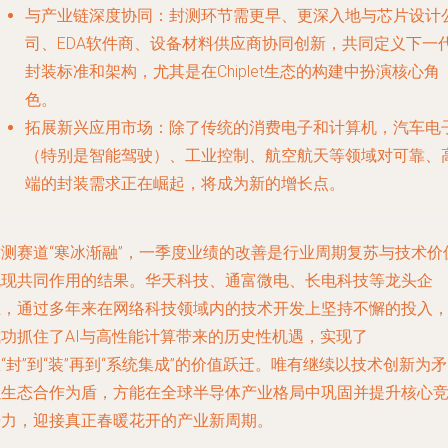
与产业链深度协同
：封测环节需更早、更深入地与芯片设计
司、EDA软件商、设备材料供应商协同创新，共同定义下一
封装标准和架构，尤其是在Chiplet生态的构建中扮演核心角
色。
拓展新兴应用市场
：除了传统的消费电子和计算机，汽车电
（特别是智能驾驶）、工业控制、航空航天等领域对可靠、
端的封装需求正在崛起，将成为新的增长点。
封测赛道“寒冰渐融”，一季度业绩的改善是行业周期复苏与技术价
兑现共同作用的结果。华天科技、通富微电、长电科技等龙头企
业，通过多年来在
网络科技领域内的技术开发
上坚持不懈的投入
成功抓住了AI与高性能计算带来的历史性机遇，实现了
“封”到“装”再到“系统集成”的价值跃迁。唯有继续以技术创新为
以生态合作为盾，方能在全球半导体产业格局中巩固并提升核心
争力，迎接真正春暖花开的产业新周期。