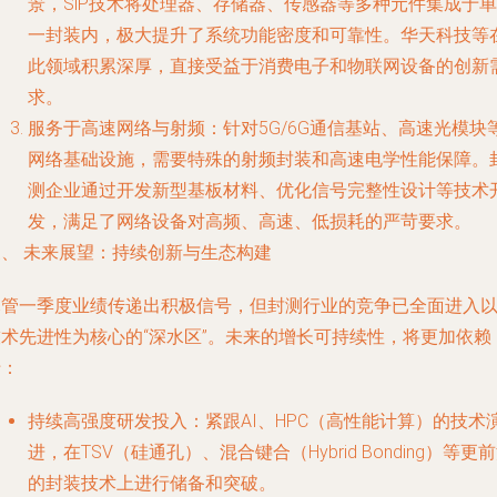
景，SiP技术将处理器、存储器、传感器等多种元件集成于单
一封装内，极大提升了系统功能密度和可靠性。华天科技等
此领域积累深厚，直接受益于消费电子和物联网设备的创新
求。
服务于高速网络与射频
：针对5G/6G通信基站、高速光模块
网络基础设施，需要特殊的射频封装和高速电学性能保障。
测企业通过开发新型基板材料、优化信号完整性设计等
技术
发
，满足了网络设备对高频、高速、低损耗的严苛要求。
三、 未来展望：持续创新与生态构建
尽管一季度业绩传递出积极信号，但封测行业的竞争已全面进入
技术先进性为核心的“深水区”。未来的增长可持续性，将更加依赖
于：
持续高强度研发投入
：紧跟AI、HPC（高性能计算）的技术
进，在TSV（硅通孔）、混合键合（Hybrid Bonding）等更
的封装技术上进行储备和突破。