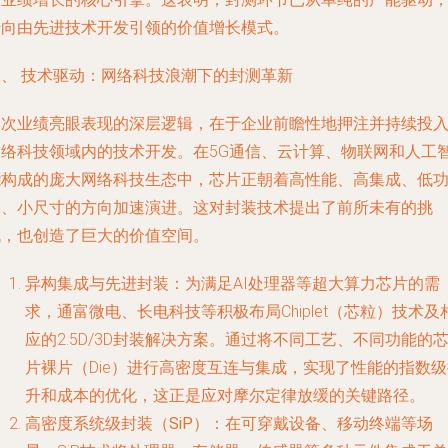
转向由
先进技术开发
引领的价值增长模式。
二、 技术驱动：网络科技浪潮下的封测革新
本次业绩亮眼表现的深层逻辑，在于企业前瞻性地押注并持续投
网络科技领域内的技术开发
。在5G通信、云计算、物联网和人工
能构成的庞大网络科技生态中，芯片正朝着高性能、高集成、低
耗、小尺寸的方向加速演进。这对封装技术提出了前所未有的挑
战，也创造了巨大的价值空间。
异构集成与先进封装
：为满足AI处理器等超大算力芯片的需
求，通富微电、长电科技等积极布局Chiplet（芯粒）技术及
应的2.5D/3D封装解决方案。通过将不同工艺、不同功能的
片裸片（Die）进行高密度互连与集成，实现了性能的指数级
升和成本的优化，这正是应对摩尔定律放缓的关键路径。
高密度系统级封装（SiP）
：在可穿戴设备、移动终端等场